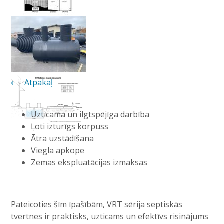
Atpakaļ
Uzticama un ilgtspējīga darbība
Ļoti izturīgs korpuss
Ātra uzstādīšana
Viegla apkope
Zemas ekspluatācijas izmaksas
Pateicoties šīm īpašībām, VRT sērija septiskās
tvertnes ir praktisks, uzticams un efektīvs risinājums