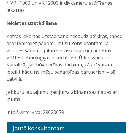
* VRT1000 un VRT2000 ir divkameru attīrīšanas
iekārtas
Iekārtas uzstādīšana
Katras iekārtas uzstādīšana nedaudz atšķiras, tāpēc
droši vaicājiet padomu mūsu konsultantam. Ja
vēlaties saņemt pilnu servisu septiķim ar iebūvi,
VIRTE Tehnoloģijas ir sertificēts Ūdensvada un
Kanalizācijas būvniecības darbiem, kā arī varam
ieteikt kādu no mūsu sadarbības partneriem visā
Latvijā.
Jebkuru jautājumu gadījumā aicinām sazināties ar
mums :
info@virte.lv
vai 29620679
Jautā konsultantam