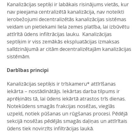
Kanalizācijas septiķi ir labākais risinājums vietās, kur
nav pieejama centralizētā kanalizācija, nav noteikti
ierobežojumi decentralizētās kanalizācijas sistēmas
veidam un pietiekami liela zemes platība, lai izbūvētu
attīrītā ūdens infiltrācijas lauku. Kanalizācijas
septiķim ir viss zemākās ekspluatācijas izmaksas
salīdzinājumā ar citām decentralizētajām kanalizācijas
sistēmām.
Darbības principi
Kanalizācijas septiķis ir trīskameru* attīrīšanas
iekārta – nostādinātājs. Iekārtas darba tilpums ir
aprēķināts tā, lai ūdens iekārtā atrastos trīs dienas.
Notekūdens smagās frakcijas nosēžas, vieglās
uzpeld, notiek pūšanas un rūgšanas procesi. Pēdējā
sekcijā nosēžas pēdējās smagās daļiņas un attīrītais
ūdens tiek novirzīts infiltrācijas laukā.