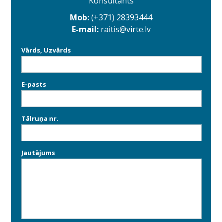
Konsultants
Mob:
(+371) 28393444
E-mail:
raitis@virte.lv
Vārds, Uzvārds
E-pasts
Tālruņa nr.
Jautājums