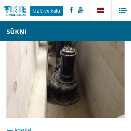
Uz E-veikalu
SŪKŅI
Atpakaļ