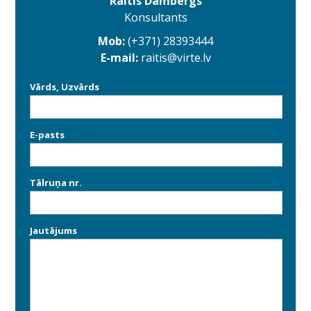
Raitis Dambergs
Konsultants
Mob:
(+371) 28393444
E-mail:
raitis@virte.lv
Vārds, Uzvārds
E-pasts
Tālruņa nr.
Jautājums