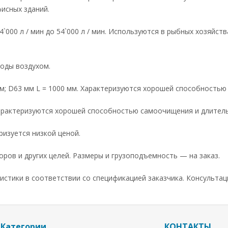
исных зданий.
Номер телефона
`000 л / мин до 54`000 л / мин. Используются в рыбных хозяйст
Bопрос
оды воздухом.
мм; D63 мм L = 1000 мм. Характеризуются хорошей способность
Характеризуются хорошей способностью самоочищения и длител
изуется низкой ценой.
торов и других целей. Размеры и грузоподъемность — на заказ.
Hазад
ристики в соответствии со спецификацией заказчика. Консультац
Категории
КОНТАКТЫ