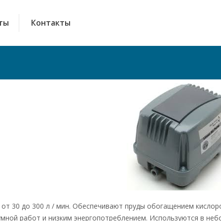
ты
Контакты
ите консультанту
s Dambergs RU
Konsultants
Имя, Фамилия
E-mail
от 30 до 300 л / мин. Обеспечивают пруды обогащением кислор
ной работ и низким энергопотреблением. Используются в неб