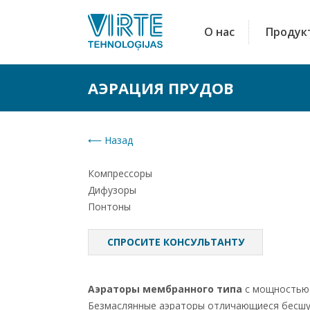
О нас
Продук
АЭРАЦИЯ ПРУДОВ
Hазад
Компрессоры
Спрос
Дифузоры
(+371) 28393444
Mob:
Raiti
Понтоны
raitis@virte.lv
E-mail:
СПРОСИТЕ КОНСУЛЬТАНТУ
Аэраторы мембранного типа
с мощностью 
Безмаслянные аэраторы отличающиеся бесшум